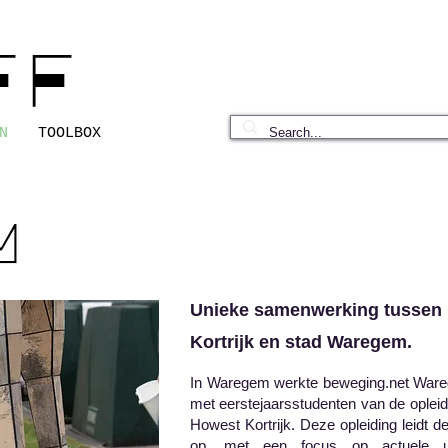
FF
N
TOOLBOX
M
Unieke samenwerking tussen
Kortrijk en stad Waregem.
In Waregem werkte beweging.net Wareg
met eerstejaarsstudenten van de opleid
Howest Kortrijk. Deze opleiding leidt 
op, met een focus op actuele ui