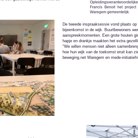
Opleidingsverantwoordelij
Francis Benoit het projec
Waregem gemeentelijk.
De tweede inspraaksessie vond plaats op 2
bijeenkomst in de wijk. Buurtbewoners wer
aanspreekmomenten. Een grote houten gira
hapje en drankje maakten het extra gezelli
"We willen mensen niet alleen samenbren
hoe hun wijk van de toekomst eruit kan zi
beweging.net Waregem en mede-initiatiefn