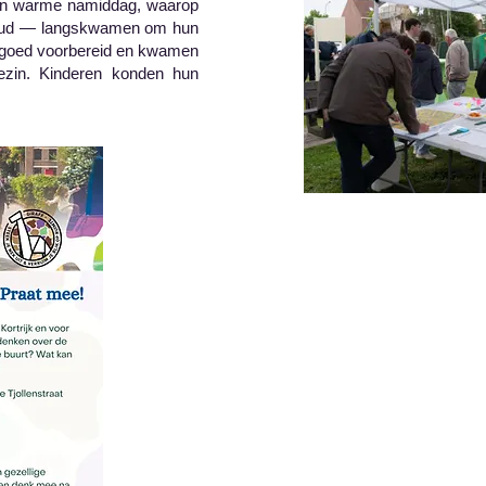
een warme namiddag, waarop
n oud — langskwamen om hun
f goed voorbereid en kwamen
gezin. Kinderen konden hun