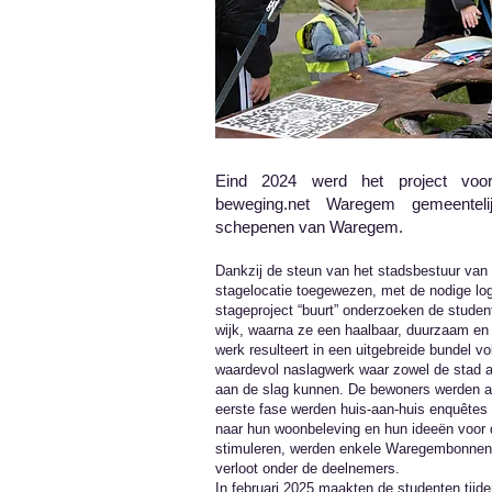
Eind 2024 werd het project voor
beweging.net Waregem gemeenteli
schepenen van Waregem.
Dankzij de steun van het stadsbestuur van
stagelocatie toegewezen, met de nodige log
stageproject “buurt” onderzoeken de studen
wijk, waarna ze een haalbaar, duurzaam en
werk resulteert in een uitgebreide bundel v
waardevol naslagwerk waar zowel de stad 
aan de slag kunnen. De bewoners werden act
eerste fase werden huis-aan-huis enquêtes
naar hun woonbeleving en hun ideeën voor 
stimuleren, werden enkele Waregembonnen
verloot onder de deelnemers.
In februari 2025 maakten de studenten tijd