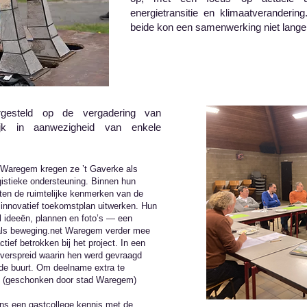
energietransitie en klimaatveranderin
beide kon een samenwerking niet langer 
gesteld op de vergadering van
jk in aanwezigheid van enkele
 Waregem kregen ze ’t Gaverke als
istieke ondersteuning. Binnen hun
ten de ruimtelijke kenmerken van de
 innovatief toekomstplan uitwerken. Hun
ol ideeën, plannen en foto’s — een
als beweging.net Waregem verder mee
ief betrokken bij het project. In een
 verspreid waarin hen werd gevraagd
de buurt. Om deelname extra te
 (geschonken door stad Waregem)
ens een gastcollege kennis met de