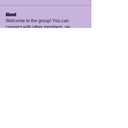
About
Welcome to the group! You can
connect with other members, ge
...
Read more
Members
werder werder
Follow
James Smith
Follow
sayler.fawzi
Follow
sayler.fawzi
Zelda Prohaska
Follow
Rana Ashnab
Follow
See All Members (56)