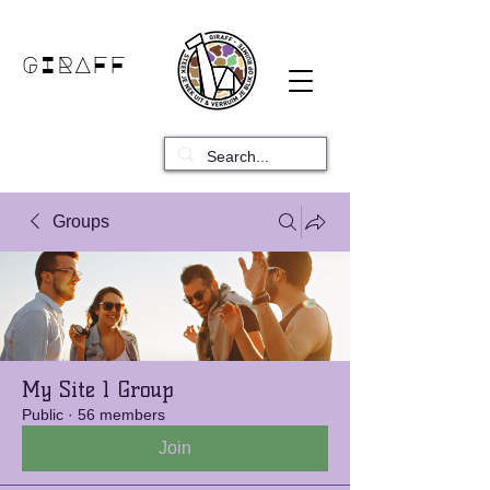
GIRAFF
Groups
My Site 1 Group
Public
·
56 members
Join