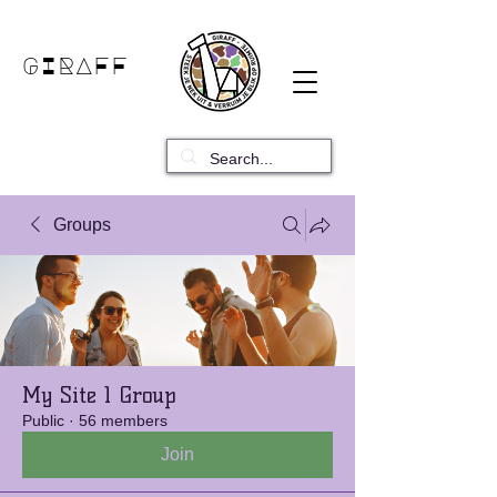
GIRAFF
Groups
My Site 1 Group
Public
·
56 members
Join